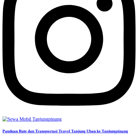
Panduan Rute dan Transportasi Travel Tanjung Uban ke Tanjungpinang