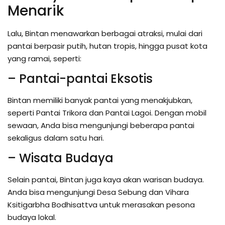
Menarik
Lalu, Bintan menawarkan berbagai atraksi, mulai dari
pantai berpasir putih, hutan tropis, hingga pusat kota
yang ramai, seperti:
– Pantai-pantai Eksotis
Bintan memiliki banyak pantai yang menakjubkan,
seperti Pantai Trikora dan Pantai Lagoi. Dengan mobil
sewaan, Anda bisa mengunjungi beberapa pantai
sekaligus dalam satu hari.
– Wisata Budaya
Selain pantai, Bintan juga kaya akan warisan budaya.
Anda bisa mengunjungi Desa Sebung dan Vihara
Ksitigarbha Bodhisattva untuk merasakan pesona
budaya lokal.