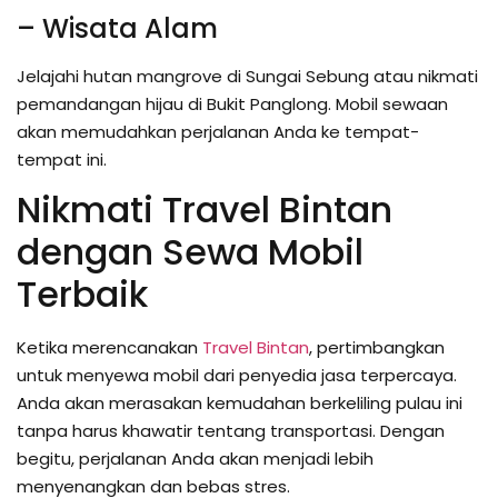
– Wisata Alam
Jelajahi hutan mangrove di Sungai Sebung atau nikmati
pemandangan hijau di Bukit Panglong. Mobil sewaan
akan memudahkan perjalanan Anda ke tempat-
tempat ini.
Nikmati Travel Bintan
dengan Sewa Mobil
Terbaik
Ketika merencanakan
Travel Bintan
, pertimbangkan
untuk menyewa mobil dari penyedia jasa terpercaya.
Anda akan merasakan kemudahan berkeliling pulau ini
tanpa harus khawatir tentang transportasi. Dengan
begitu, perjalanan Anda akan menjadi lebih
menyenangkan dan bebas stres.