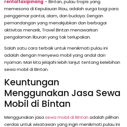
rentaltaxipinang
– Bintan, pulau tropis yang
memesona di Kepulauan Riau, adalah surga bagi para
penggemar pantai, alam, dan budaya. Dengan
pemandangan yang menakjubkan dan berbagai
aktivitas menarik, Travel Bintan menawarkan
pengalaman liburan yang tak terlupakan.
Salah satu cara terbaik untuk menikmati pulau ini
adalah dengan menyewa mobil yang andal dan
nyaman. Mari kita jelajahi lebih lanjut tentang kelebihan
sewa mobil di Bintan.
Keuntungan
Menggunakan Jasa Sewa
Mobil di Bintan
Menggunakan jasa
sewa mobil di Bintan
adalah pilihan
cerdas untuk wisatawan yang ingin menikmati pulau ini