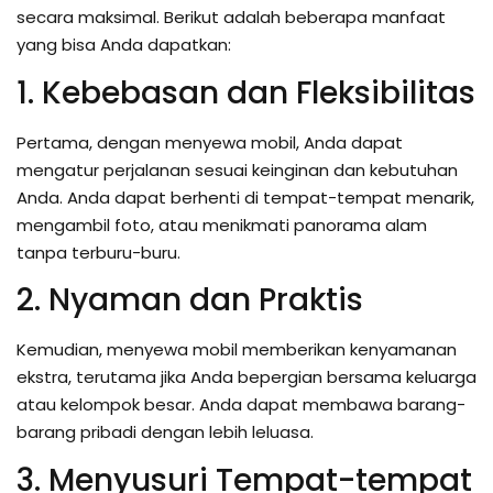
secara maksimal. Berikut adalah beberapa manfaat
yang bisa Anda dapatkan:
1. Kebebasan dan Fleksibilitas
Pertama, dengan menyewa mobil, Anda dapat
mengatur perjalanan sesuai keinginan dan kebutuhan
Anda. Anda dapat berhenti di tempat-tempat menarik,
mengambil foto, atau menikmati panorama alam
tanpa terburu-buru.
2. Nyaman dan Praktis
Kemudian, menyewa mobil memberikan kenyamanan
ekstra, terutama jika Anda bepergian bersama keluarga
atau kelompok besar. Anda dapat membawa barang-
barang pribadi dengan lebih leluasa.
3. Menyusuri Tempat-tempat