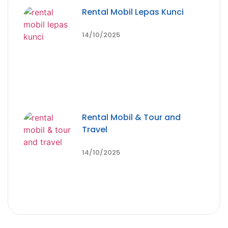
Rental Mobil Lepas Kunci
14/10/2025
Rental Mobil & Tour and
Travel
14/10/2025