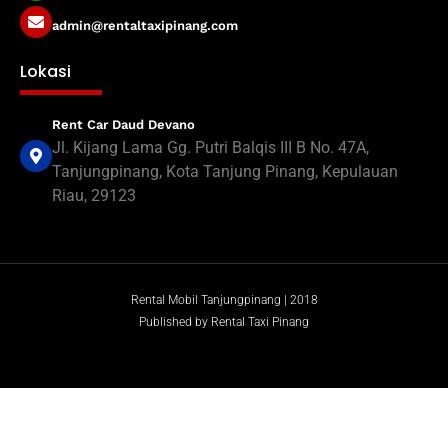
admin@rentaltaxipinang.com
Lokasi
Rent Car Daud Devano
Jl. Kijang Lama Gg. Putri Balqis III B No. 47A,
Tanjungpinang, Kota Tanjung Pinang, Kepulauan
Riau, 29123
Rental Mobil Tanjungpinang | 2018
Published by Rental Taxi Pinang