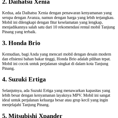
2. Daihatsu Xenia
Kedua, ada Daihatsu Xenia dengan penawaran kenyamanan yang
serupa dengan Avanza, namun dengan harga yang lebih terjangkau.
Mobil ini dilengkapi dengan fitur keselamatan yang lengkap,
menjadikannya salah satu dari 10 rekomendasi rental mobil Tanjung
Pinang yang terbaik.
3. Honda Brio
Kemudian, bagi Anda yang mencari mobil dengan desain modern
dan efisiensi bahan bakar tinggi, Honda Brio adalah pilihan tepat.
Mobil ini cocok untuk perjalanan singkat di dalam kota Tanjung
Pinang.
4. Suzuki Ertiga
Selanjutnya, ada Suzuki Ertiga yang menawarkan kapasitas yang
lebih besar dengan kenyamanan layaknya MPV. Mobil ini sangat
ideal untuk perjalanan keluarga besar atau grup kecil yang ingin
menjelajahi Tanjung Pinang.
5. Mitsubishi Xpander