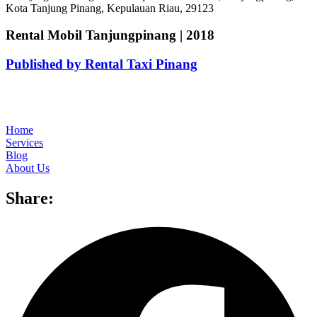
Kota Tanjung Pinang, Kepulauan Riau, 29123
Rental Mobil Tanjungpinang | 2018
Published by Rental Taxi Pinang
Home
Services
Blog
About Us
Share: