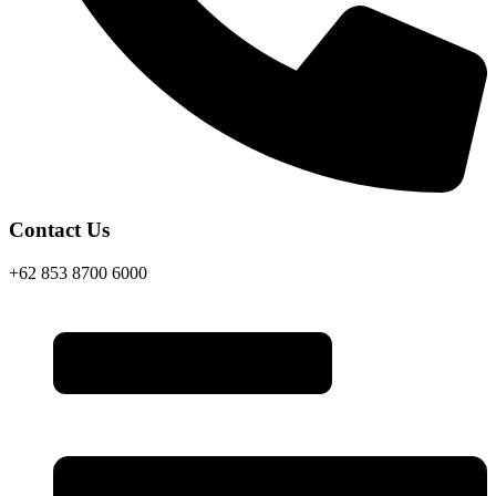
Contact Us
+62 853 8700 6000