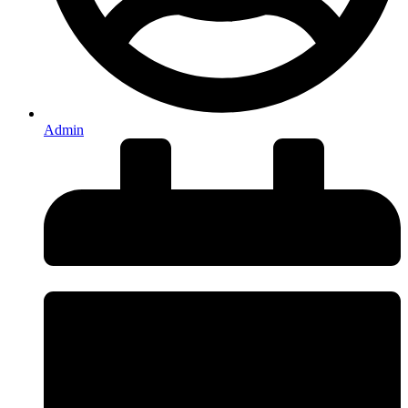
Admin