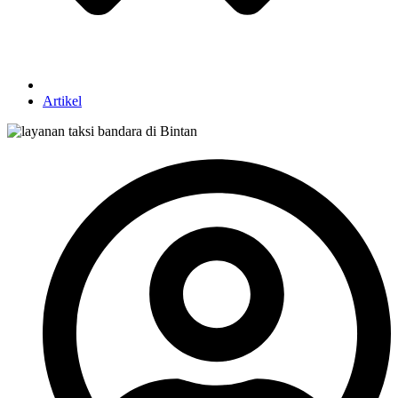
Artikel