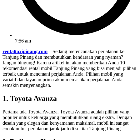
7:56 am
rentaltaxipinang.com
– Sedang merencanakan perjalanan ke
Tanjung Pinang dan membutuhkan kendaraan yang nyaman?
Jangan bingung! Karena artikel ini akan memberikan Anda 10
rekomendasi rental mobil Tanjung Pinang yang bisa menjadi pilihan
terbaik untuk menemani perjalanan Anda. Pilihan mobil yang
variatif dan layanan prima akan memastikan perjalanan Anda
semakin menyenangkan.
1. Toyota Avanza
Pertama ada Toyota Avanza. Toyota Avanza adalah pilihan yang
populer untuk keluarga yang membutuhkan ruang ekstra. Dengan
desain yang elegan dan kenyamanan maksimal, mobil ini sangat
cocok untuk perjalanan jarak jauh di sekitar Tanjung Pinang.