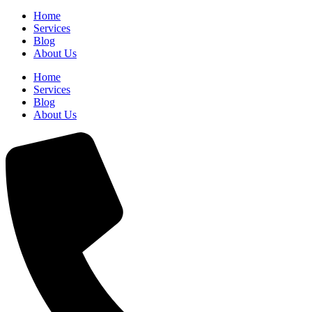
Home
Services
Blog
About Us
Home
Services
Blog
About Us