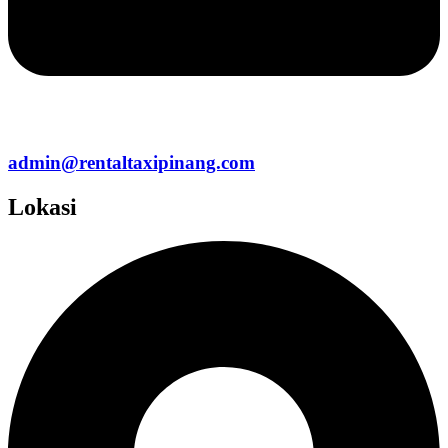
admin@rentaltaxipinang.com
Lokasi