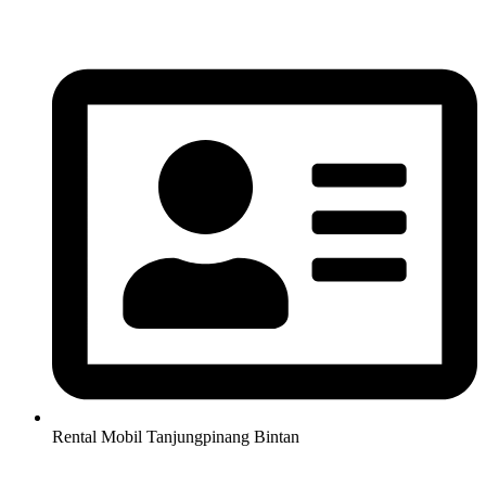
Lewati
ke
konten
Rental Mobil Tanjungpinang Bintan