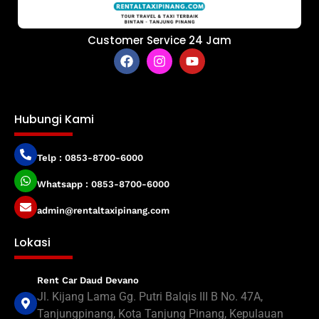
Customer Service 24 Jam
Hubungi Kami
Telp : 0853-8700-6000
Whatsapp : 0853-8700-6000
admin@rentaltaxipinang.com
Lokasi
Rent Car Daud Devano
Jl. Kijang Lama Gg. Putri Balqis III B No. 47A,
Tanjungpinang, Kota Tanjung Pinang, Kepulauan