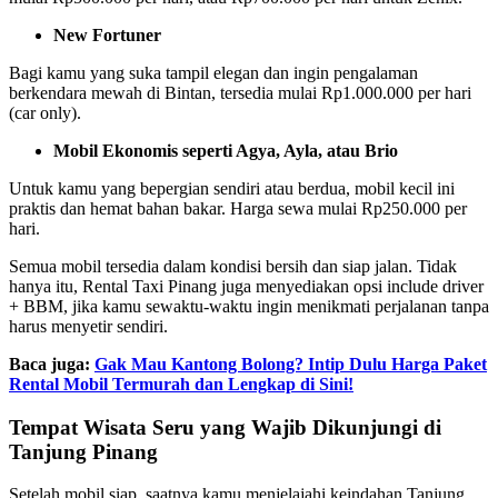
New Fortuner
Bagi kamu yang suka tampil elegan dan ingin pengalaman
berkendara mewah di Bintan, tersedia mulai Rp1.000.000 per hari
(car only).
Mobil Ekonomis seperti Agya, Ayla, atau Brio
Untuk kamu yang bepergian sendiri atau berdua, mobil kecil ini
praktis dan hemat bahan bakar. Harga sewa mulai Rp250.000 per
hari.
Semua mobil tersedia dalam kondisi bersih dan siap jalan. Tidak
hanya itu, Rental Taxi Pinang juga menyediakan opsi include driver
+ BBM, jika kamu sewaktu-waktu ingin menikmati perjalanan tanpa
harus menyetir sendiri.
Baca juga:
Gak Mau Kantong Bolong? Intip Dulu Harga Paket
Rental Mobil Termurah dan Lengkap di Sini!
Tempat Wisata Seru yang Wajib Dikunjungi di
Tanjung Pinang
Setelah mobil siap, saatnya kamu menjelajahi keindahan Tanjung