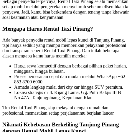
Sebagai penyedia terpercaya, Rental Taxi Pinang selalu memastikan
setiap mobil melalui pengecekan menyeluruh sebelum diserahkan ke
penyewa. Jadi, kamu bisa berkendara dengan tenang tanpa khawatir
soal keamanan atau kenyamanan.
Mengapa Harus Rental Taxi Pinang?
Ada banyak penyedia rental mobil lepas kunci di Tanjung Pinang,
tapi hanya sedikit yang mampu memberikan pelayanan profesional
dan transparan seperti Rental Taxi Pinang. Dan inilah beberapa
alasan mengapa kamu harus memilih mereka:
Harga sewa kompetitif dengan berbagai pilihan paket harian,
mingguan, hingga bulanan.
Proses pemesanan cepat dan mudah melalui WhatsApp +62
853 8700 6000.
Armada lengkap mulai dari city car hingga SUV premium.
Lokasi strategis di Jl. Kijang Lama, Gg. Putri Balqis III B
No.47A, Tanjungpinang, Kepulauan Riau.
Tim Rental Taxi Pinang siap melayani dengan ramah dan
profesional, memastikan setiap perjalananmu berjalan lancar.
Nikmati Kebebasan Berkeliling Tanjung Pinang
dengan Rental Mobil Lepas Kunci