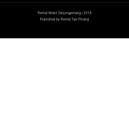
Rental Mobil Tanjungpinang | 2018
Published by Rental Taxi Pinang