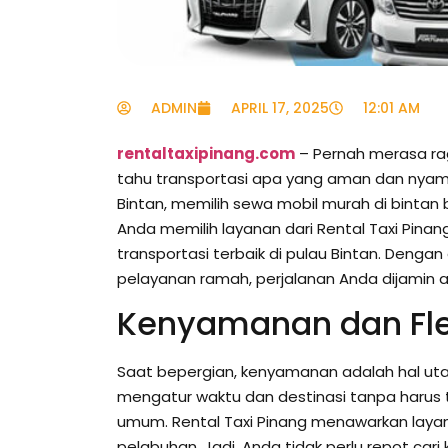
ADMIN
APRIL 17, 2025
12:01 AM
rentaltaxipinang.com
– Pernah merasa rag
tahu transportasi apa yang aman dan nyam
Bintan, memilih sewa mobil murah di bintan bi
Anda memilih layanan dari Rental Taxi Pinan
transportasi terbaik di pulau Bintan. Deng
pelayanan ramah, perjalanan Anda dijamin 
Kenyamanan dan Flek
Saat bepergian, kenyamanan adalah hal ut
mengatur waktu dan destinasi tanpa harus 
umum. Rental Taxi Pinang menawarkan laya
pelabuhan. Jadi, Anda tidak perlu repot car