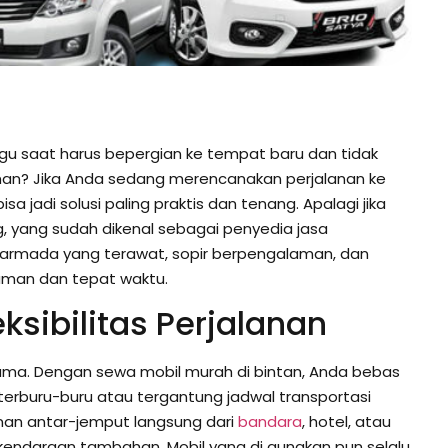
u saat harus bepergian ke tempat baru dan tidak
an? Jika Anda sedang merencanakan perjalanan ke
sa jadi solusi paling praktis dan tenang. Apalagi jika
g, yang sudah dikenal sebagai penyedia jasa
an armada yang terawat, sopir berpengalaman, dan
aman dan tepat waktu.
sibilitas Perjalanan
ama. Dengan sewa mobil murah di bintan, Anda bebas
terburu-buru atau tergantung jadwal transportasi
nan antar-jemput langsung dari
bandara
, hotel, atau
i kendaraan tambahan. Mobil yang di gunakan pun selalu