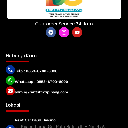
Customer Service 24 Jam
Hubungi Kami
Telp : 0853-8700-6000
Whatsapp : 0853-8700-6000
admin@rentaltaxipinang.com
Lokasi
Rent Car Daud Devano
Jl. Kijang Lama Gg. Putri Balqis III B No. 47A,