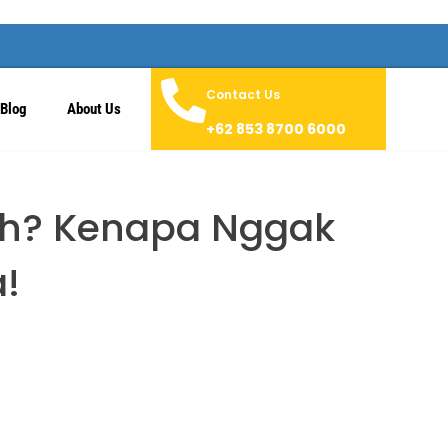
Contact Us
Blog
About Us
+62 853 8700 6000
rah? Kenapa Nggak
a!