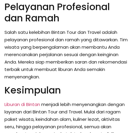
Pelayanan Profesional
dan Ramah
Salah satu kelebihan Bintan Tour dan Travel adalah
pelayanan profesional dan ramah yang ditawarkan. Tim
wisata yang berpengalaman akan membantu Anda
merencanakan perjalanan sesuai dengan keinginan
Anda. Mereka siap memberikan saran dan rekomendasi
terbaik untuk membuat liburan Anda semakin
menyenangkan.
Kesimpulan
Liburan di Bintan
menjadi lebih menyenangkan dengan
layanan dari Bintan Tour and Travel. Mulai dari ragam
paket wisata, keindahan alam, kuliner lezat, aktivitas
seru, hingga pelayanan profesional, semua akan