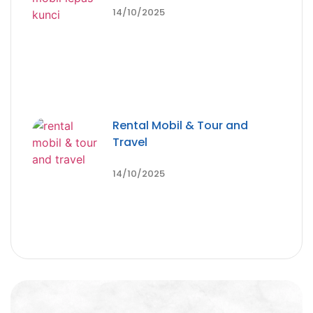
14/10/2025
Rental Mobil & Tour and
Travel
14/10/2025