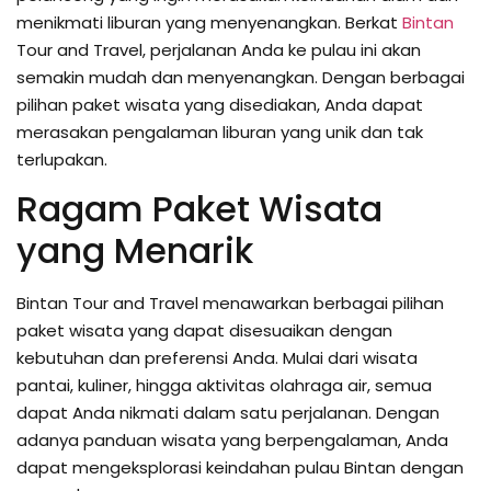
menikmati liburan yang menyenangkan. Berkat
Bintan
Tour and Travel, perjalanan Anda ke pulau ini akan
semakin mudah dan menyenangkan. Dengan berbagai
pilihan paket wisata yang disediakan, Anda dapat
merasakan pengalaman liburan yang unik dan tak
terlupakan.
Ragam Paket Wisata
yang Menarik
Bintan Tour and Travel menawarkan berbagai pilihan
paket wisata yang dapat disesuaikan dengan
kebutuhan dan preferensi Anda. Mulai dari wisata
pantai, kuliner, hingga aktivitas olahraga air, semua
dapat Anda nikmati dalam satu perjalanan. Dengan
adanya panduan wisata yang berpengalaman, Anda
dapat mengeksplorasi keindahan pulau Bintan dengan