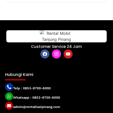
Customer Service 24 Jam
Hubungi Kami
Telp : 0853-8700-6000
Whatsapp : 0853-8700-6000
admin@rentaltaxipinang.com