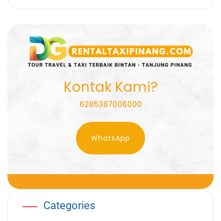
Kontak Kami?
6285387006000
WhatsApp
Categories