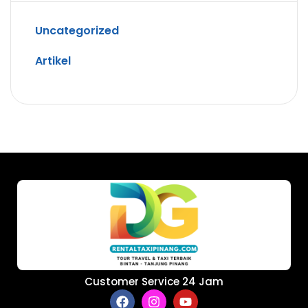
Uncategorized
Artikel
Customer Service 24 Jam