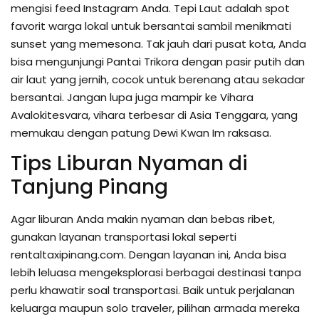
mengisi feed Instagram Anda. Tepi Laut adalah spot
favorit warga lokal untuk bersantai sambil menikmati
sunset yang memesona. Tak jauh dari pusat kota, Anda
bisa mengunjungi Pantai Trikora dengan pasir putih dan
air laut yang jernih, cocok untuk berenang atau sekadar
bersantai. Jangan lupa juga mampir ke Vihara
Avalokitesvara, vihara terbesar di Asia Tenggara, yang
memukau dengan patung Dewi Kwan Im raksasa.
Tips Liburan Nyaman di
Tanjung Pinang
Agar liburan Anda makin nyaman dan bebas ribet,
gunakan layanan transportasi lokal seperti
rentaltaxipinang.com. Dengan layanan ini, Anda bisa
lebih leluasa mengeksplorasi berbagai destinasi tanpa
perlu khawatir soal transportasi. Baik untuk perjalanan
keluarga maupun solo traveler, pilihan armada mereka