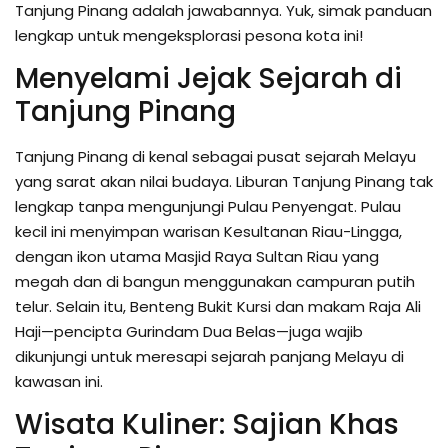
Tanjung Pinang adalah jawabannya. Yuk, simak panduan
lengkap untuk mengeksplorasi pesona kota ini!
Menyelami Jejak Sejarah di
Tanjung Pinang
Tanjung Pinang di kenal sebagai pusat sejarah Melayu
yang sarat akan nilai budaya. Liburan Tanjung Pinang tak
lengkap tanpa mengunjungi Pulau Penyengat. Pulau
kecil ini menyimpan warisan Kesultanan Riau-Lingga,
dengan ikon utama Masjid Raya Sultan Riau yang
megah dan di bangun menggunakan campuran putih
telur. Selain itu, Benteng Bukit Kursi dan makam Raja Ali
Haji—pencipta Gurindam Dua Belas—juga wajib
dikunjungi untuk meresapi sejarah panjang Melayu di
kawasan ini.
Wisata Kuliner: Sajian Khas