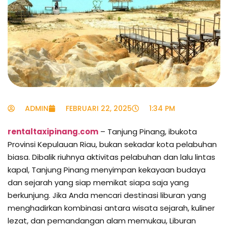
ADMIN
FEBRUARI 22, 2025
1:34 PM
rentaltaxipinang.com
– Tanjung Pinang, ibukota
Provinsi Kepulauan Riau, bukan sekadar kota pelabuhan
biasa. Dibalik riuhnya aktivitas pelabuhan dan lalu lintas
kapal, Tanjung Pinang menyimpan kekayaan budaya
dan sejarah yang siap memikat siapa saja yang
berkunjung. Jika Anda mencari destinasi liburan yang
menghadirkan kombinasi antara wisata sejarah, kuliner
lezat, dan pemandangan alam memukau, Liburan