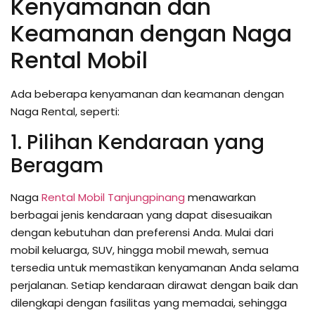
Kenyamanan dan
Keamanan dengan Naga
Rental Mobil
Ada beberapa kenyamanan dan keamanan dengan
Naga Rental, seperti:
1. Pilihan Kendaraan yang
Beragam
Naga
Rental Mobil Tanjungpinang
menawarkan
berbagai jenis kendaraan yang dapat disesuaikan
dengan kebutuhan dan preferensi Anda. Mulai dari
mobil keluarga, SUV, hingga mobil mewah, semua
tersedia untuk memastikan kenyamanan Anda selama
perjalanan. Setiap kendaraan dirawat dengan baik dan
dilengkapi dengan fasilitas yang memadai, sehingga