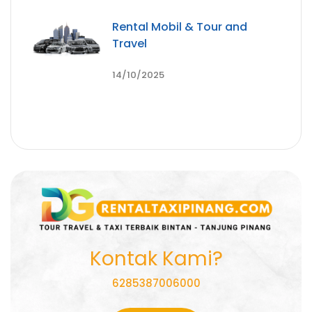
Rental Mobil & Tour and
Travel
14/10/2025
Kontak Kami?
6285387006000