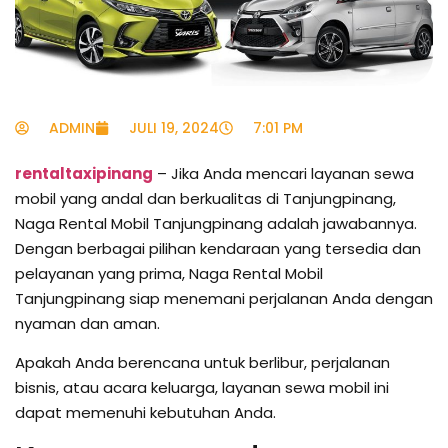
ADMIN
JULI 19, 2024
7:01 PM
rentaltaxipinang
– Jika Anda mencari layanan sewa
mobil yang andal dan berkualitas di Tanjungpinang,
Naga Rental Mobil Tanjungpinang adalah jawabannya.
Dengan berbagai pilihan kendaraan yang tersedia dan
pelayanan yang prima, Naga Rental Mobil
Tanjungpinang siap menemani perjalanan Anda dengan
nyaman dan aman.
Apakah Anda berencana untuk berlibur, perjalanan
bisnis, atau acara keluarga, layanan sewa mobil ini
dapat memenuhi kebutuhan Anda.