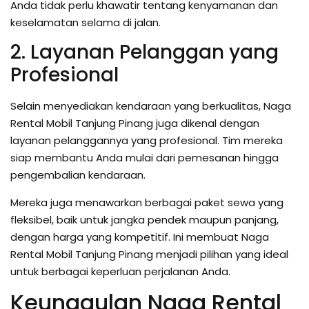
Anda tidak perlu khawatir tentang kenyamanan dan
keselamatan selama di jalan.
2. Layanan Pelanggan yang
Profesional
Selain menyediakan kendaraan yang berkualitas, Naga
Rental Mobil Tanjung Pinang juga dikenal dengan
layanan pelanggannya yang profesional. Tim mereka
siap membantu Anda mulai dari pemesanan hingga
pengembalian kendaraan.
Mereka juga menawarkan berbagai paket sewa yang
fleksibel, baik untuk jangka pendek maupun panjang,
dengan harga yang kompetitif. Ini membuat Naga
Rental Mobil Tanjung Pinang menjadi pilihan yang ideal
untuk berbagai keperluan perjalanan Anda.
Keunggulan Naga Rental