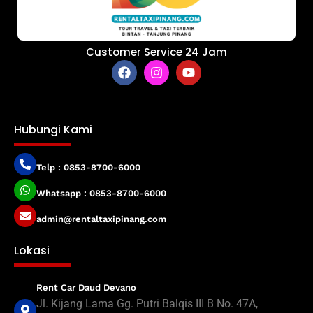
Customer Service 24 Jam
Hubungi Kami
Telp : 0853-8700-6000
Whatsapp : 0853-8700-6000
admin@rentaltaxipinang.com
Lokasi
Rent Car Daud Devano
Jl. Kijang Lama Gg. Putri Balqis III B No. 47A,