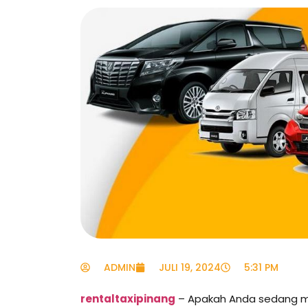
ADMIN
JULI 19, 2024
5:31 PM
rentaltaxipinang
– Apakah Anda sedang m