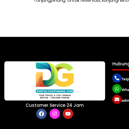
Tanjungpinang. Untuk reservasi, kunjungi Bin
Hubung
Tel
Wha
adm
Customer Service 24 Jam