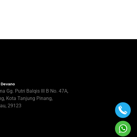
 Devano
ma Gg. Putri Balqis III B No. 47A,
g, Kota Tanjung Pinang,
au, 29123