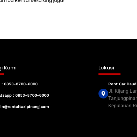
tanTourRental sekarang juga!
i Kami
Lokasi
Rent Car Daud
p : 0853-8700-6000
Jl. Kijang La
tsapp : 0853-8700-6000
Tanjungpinan
Kepulauan Ri
in@rentaltaxipinang.com