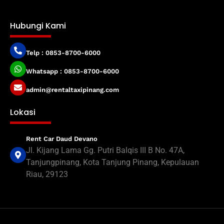
Hubungi Kami
Telp : 0853-8700-6000
Whatsapp : 0853-8700-6000
admin@rentaltaxipinang.com
Lokasi
Rent Car Daud Devano
Jl. Kijang Lama Gg. Putri Balqis III B No. 47A,
Tanjungpinang, Kota Tanjung Pinang, Kepulauan
Riau, 29123