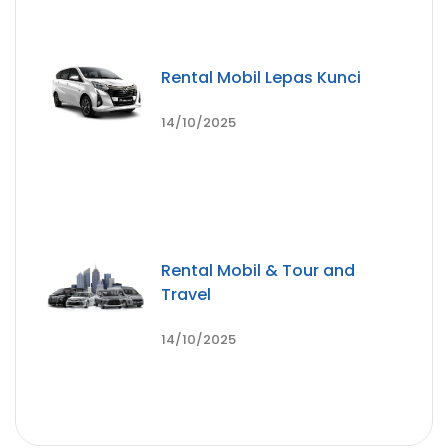
Rental Mobil Lepas Kunci
14/10/2025
Rental Mobil & Tour and
Travel
14/10/2025