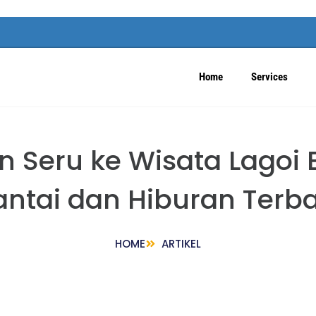
Home
Services
 Seru ke Wisata Lagoi B
antai dan Hiburan Terba
HOME
ARTIKEL