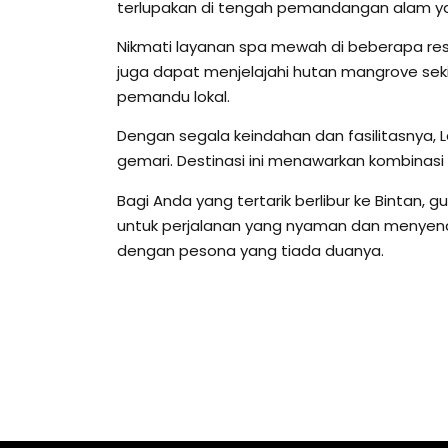
terlupakan di tengah pemandangan alam ya
Nikmati layanan spa mewah di beberapa reso
juga dapat menjelajahi hutan mangrove seki
pemandu lokal.
Dengan segala keindahan dan fasilitasnya, L
gemari. Destinasi ini menawarkan kombinasi
Bagi Anda yang tertarik berlibur ke Bintan, 
untuk perjalanan yang nyaman dan menyen
dengan pesona yang tiada duanya.