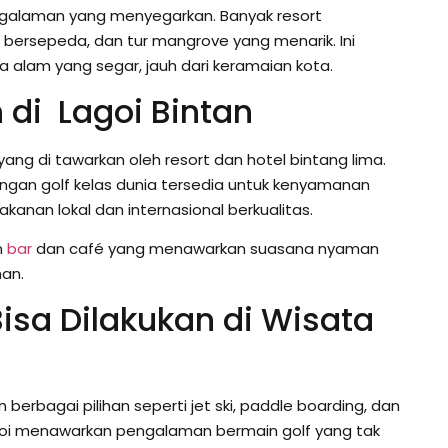
galaman yang menyegarkan. Banyak resort
 bersepeda, dan tur mangrove yang menarik. Ini
alam yang segar, jauh dari keramaian kota.
n di Lagoi Bintan
yang di tawarkan oleh resort dan hotel bintang lima.
pangan golf kelas dunia tersedia untuk kenyamanan
anan lokal dan internasional berkualitas.
n
bar
dan café yang menawarkan suasana nyaman
an.
Bisa Dilakukan di Wisata
 berbagai pilihan seperti jet ski, paddle boarding, dan
Lagoi menawarkan pengalaman bermain golf yang tak