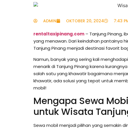
ADMIN
OKTOBER 20, 2024
7:43 P
rentaltaxipinang.com
– Tanjung Pinang, ib
yang menawan. Dari keindahan pantainya hin
Tanjung Pinang menjadi destinasi favorit b
Namun, banyak yang sering kali menghada
menarik di Tanjung Pinang karena kurangn
salah satu yang khawatir bagaimana menja
khawatir, ada solusi yang tepat untuk mem
mobil!
Mengapa Sewa Mobil 
untuk Wisata Tanjun
Sewa mobil menjadi pilihan yang semakin dim