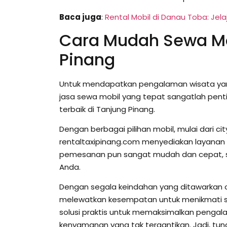
Baca juga
:
Rental Mobil di Danau Toba: Jel
Cara Mudah Sewa Mo
Pinang
Untuk mendapatkan pengalaman wisata ya
jasa sewa mobil yang tepat sangatlah pentin
terbaik di Tanjung Pinang.
Dengan berbagai pilihan mobil, mulai dari c
rentaltaxipinang.com menyediakan layanan 
pemesanan pun sangat mudah dan cepat, s
Anda.
Dengan segala keindahan yang ditawarkan o
melewatkan kesempatan untuk menikmati s
solusi praktis untuk memaksimalkan pengala
kenyamanan yang tak tergantikan. Jadi, tun