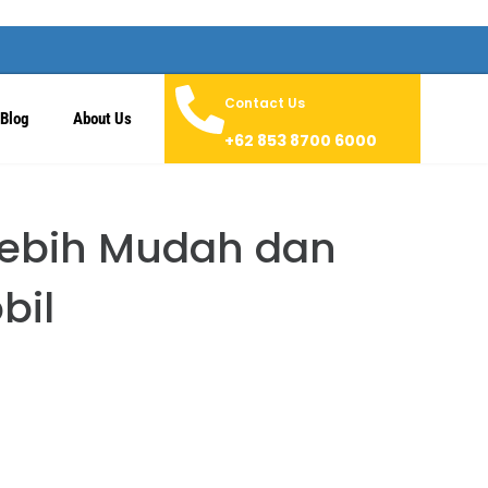
Contact Us
Blog
About Us
+62 853 8700 6000
Lebih Mudah dan
bil