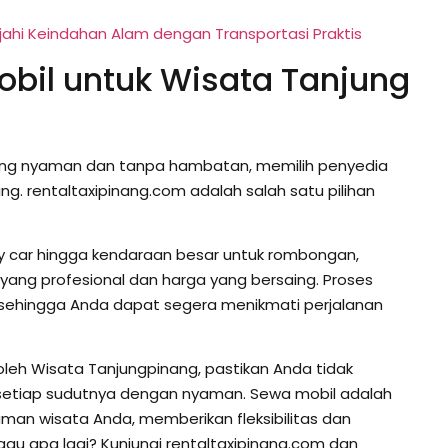
ajahi Keindahan Alam dengan Transportasi Praktis
bil untuk Wisata Tanjung
ng nyaman dan tanpa hambatan, memilih penyedia
g. rentaltaxipinang.com adalah salah satu pilihan
ity car hingga kendaraan besar untuk rombongan,
yang profesional dan harga yang bersaing. Proses
ehingga Anda dapat segera menikmati perjalanan
leh Wisata Tanjungpinang, pastikan Anda tidak
etiap sudutnya dengan nyaman. Sewa mobil adalah
man wisata Anda, memberikan fleksibilitas dan
ggu apa lagi? Kunjungi rentaltaxipinang.com dan