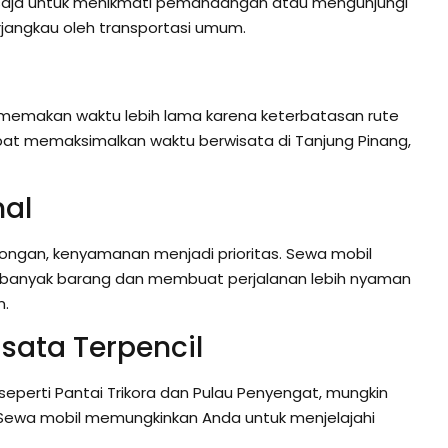
n saja untuk menikmati pemandangan atau mengunjungi
jangkau oleh transportasi umum.
memakan waktu lebih lama karena keterbatasan rute
at memaksimalkan waktu berwisata di Tanjung Pinang,
al
bongan, kenyamanan menjadi prioritas. Sewa mobil
banyak barang dan membuat perjalanan lebih nyaman
m.
isata Terpencil
eperti Pantai Trikora dan Pulau Penyengat, mungkin
. Sewa mobil memungkinkan Anda untuk menjelajahi