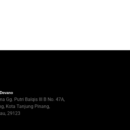
 Devano
ma Gg. Putri Balqis III B No. 47A,
g, Kota Tanjung Pinang,
au, 29123