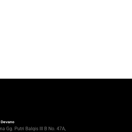
 Devano
ma Gg. Putri Balqis III B No. 47A,