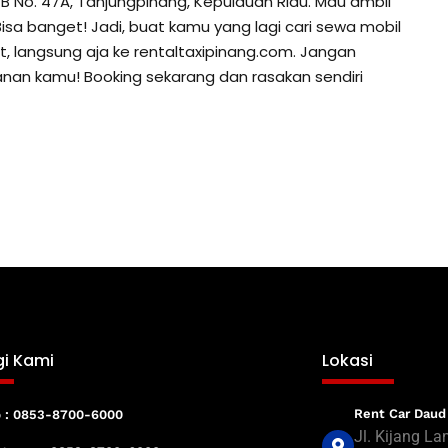
III B No. 47A, Tanjungpinang, Kepulauan Riau. Mau ambil
isa banget! Jadi, buat kamu yang lagi cari sewa mobil
, langsung aja ke rentaltaxipinang.com. Jangan
anan kamu! Booking sekarang dan rasakan sendiri
i Kami
Lokasi
Rent Car Daud
p : 0853-8700-6000
Jl. Kijang La