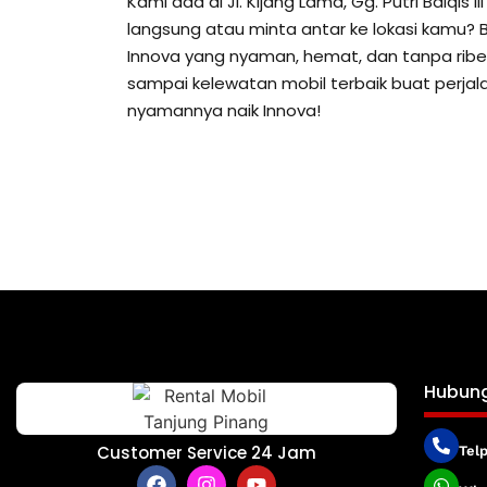
Kami ada di Jl. Kijang Lama, Gg. Putri Balqis 
langsung atau minta antar ke lokasi kamu? B
Innova yang nyaman, hemat, dan tanpa ribet
sampai kelewatan mobil terbaik buat perjal
nyamannya naik Innova!
Hubung
Customer Service 24 Jam
Tel